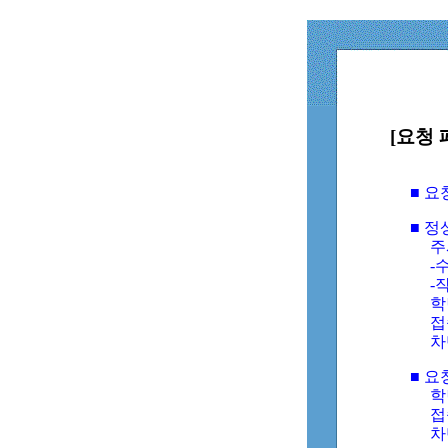
[요청 
■ 
■ 
주
-수
-
학
접
차
■ 요
학번
접속
차단