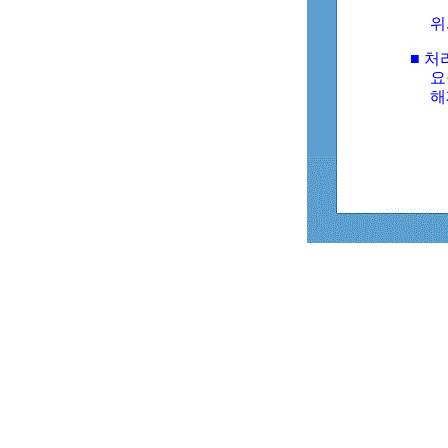
위
■ 처
요
해