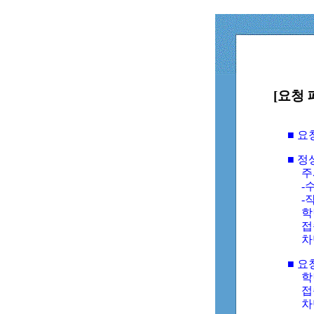
[요청 
■ 
■ 
주
-수
-
학
접
차
■ 요
학번
접속
차단