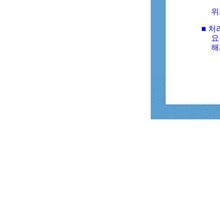
위
■ 처
요
해