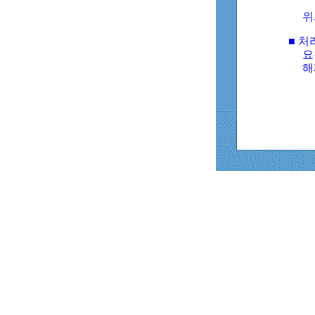
위
■ 처
요
해