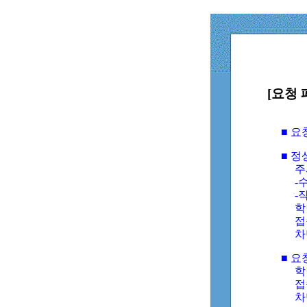
[요청 
■ 
■ 
주
-수
-
학
접
차
■ 요
학번
접속
차단