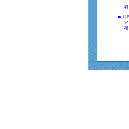
위
■ 처
요
해