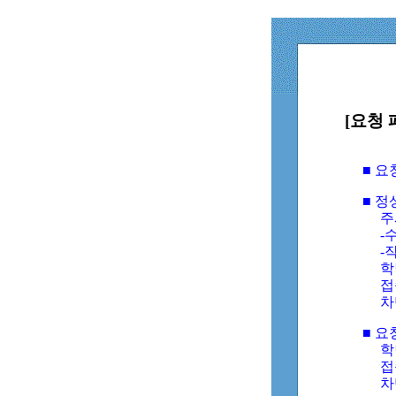
[요청 
■ 
■ 
주
-수
-
학
접
차
■ 요
학번
접속
차단