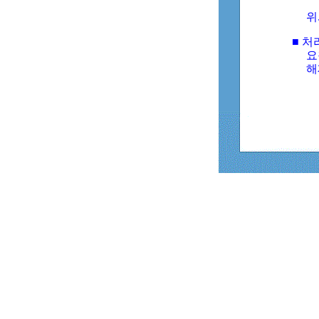
위
■ 처
요
해