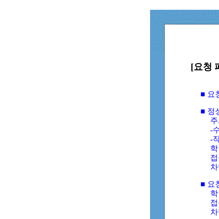
[요청 
■ 
■ 
주
-수
-
학
접
차
■ 요
학번
접속
차단