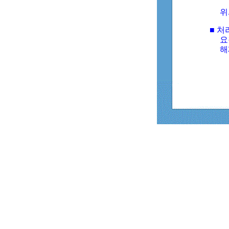
위
■ 처
요
해