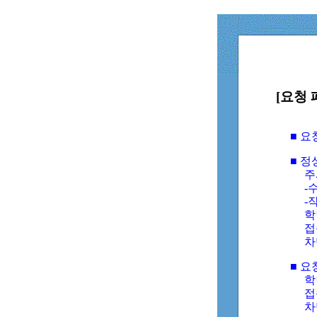
[요청 
■ 
■ 
주
-수
-
학
접
차
■ 요
학번
접속
차단