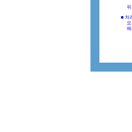
위
■ 처
요
해