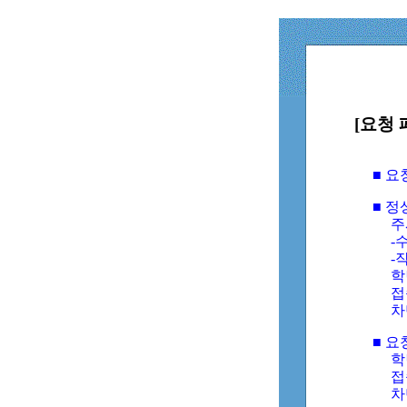
[요청 
■ 
■ 
주
-수
-
학
접
차
■ 요
학번
접속
차단