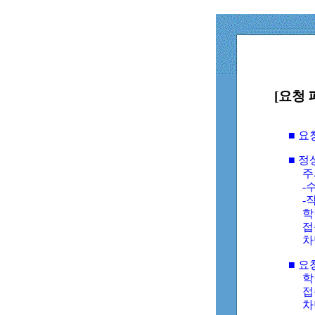
[요청 
■ 
■ 
주
-수
-
학
접
차
■ 요
학번
접속
차단