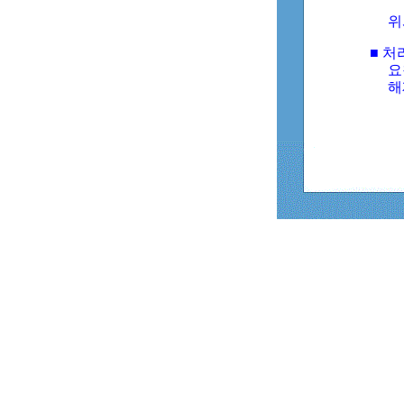
위
■ 처
요
해