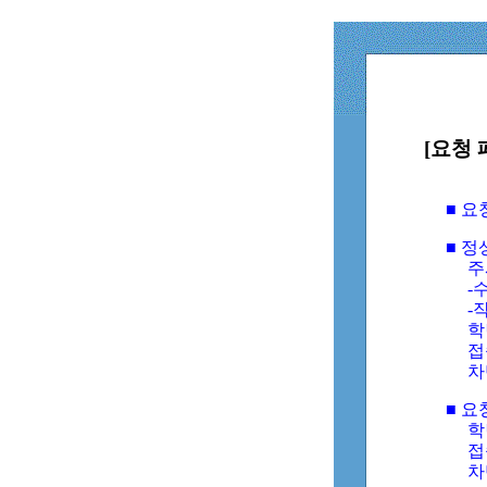
[요청 
■ 
■ 
주
-수
-
학
접
차
■ 요
학번
접속
차단