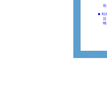
위
■ 처
요
해