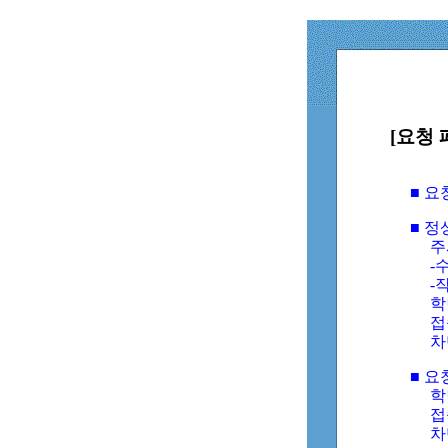
[요청 
■ 
■ 
주
-수
-
학
접
차
■ 요
학번
접속
차단