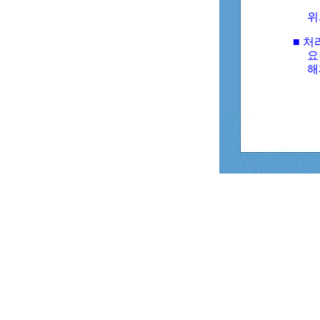
위
■ 처
요
해