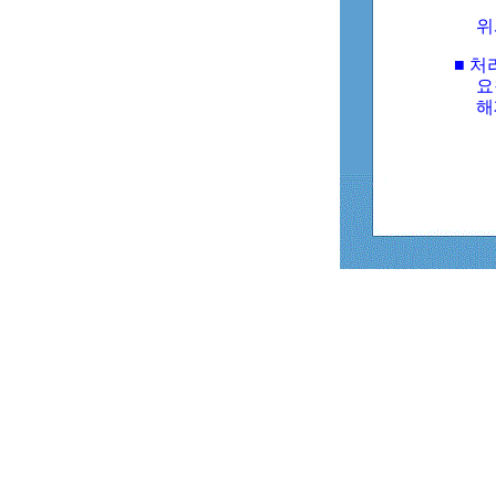
위
■ 처
요
해