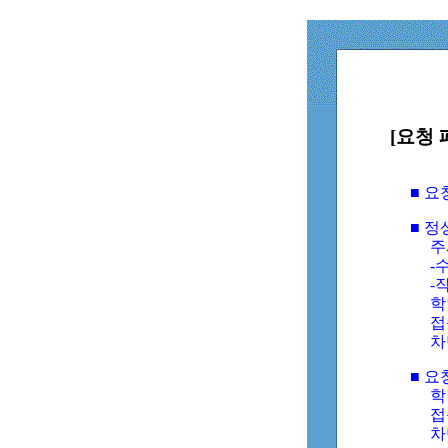
[요청 
■ 
■ 
주
-수
-
학
접
차
■ 요
학번
접속
차단