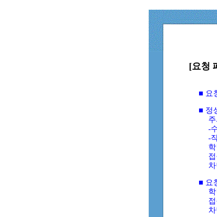
[요청 
■ 
■ 
주
-수
-
학
접
차
■ 요
학번
접속
차단