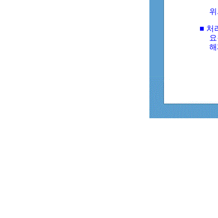
위
■ 처
요
해