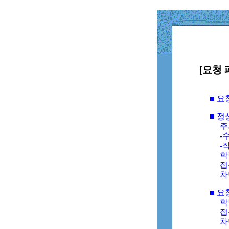
[요청 
■ 
■ 
주
-수
-
학
접
차
■ 요
학번
접속
차단