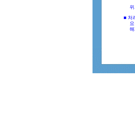
위
■ 처
요
해