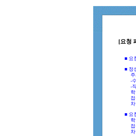
[요청 
■ 
■ 
주
-수
-
학
접
차
■ 요
학번
접속
차단