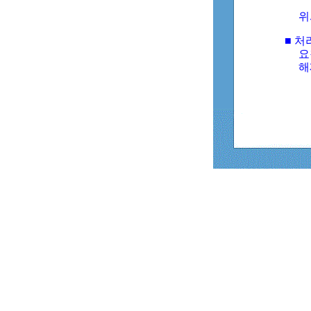
위
■ 처
요
해