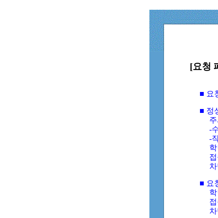
[요청 
■ 
■ 
주
-수
-
학
접
차
■ 요
학번
접속
차단