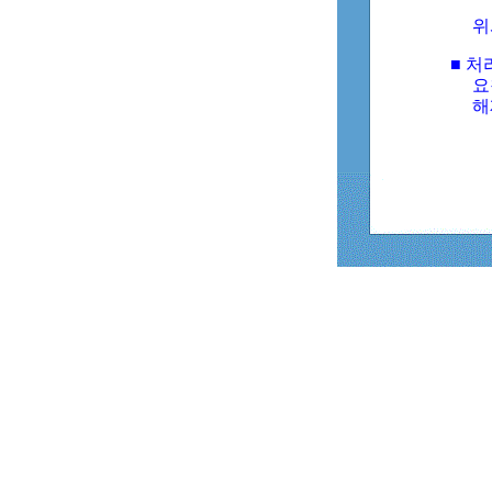
위
■ 처
요
해