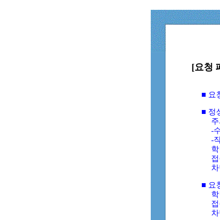
[요청 
■ 
■ 
주
-수
-
학
접
차
■ 요
학번
접속
차단