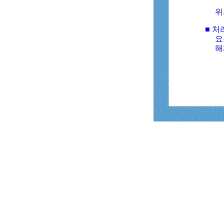
위
■ 처
요
해