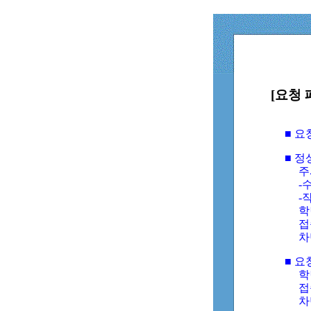
[요청 
■ 
■ 
주
-수
-
학
접
차
■ 요
학번
접속
차단