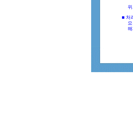
위
■ 처
요
해