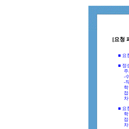
[요청 
■ 
■ 
주
-수
-
학
접
차
■ 요
학번
접속
차단