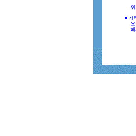
위
■ 처
요
해