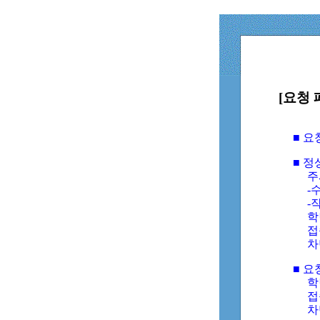
[요청 
■ 
■ 
주
-수
-
학
접
차
■ 요
학번
접속
차단