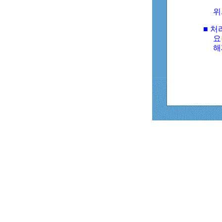
위
■ 처
요
해