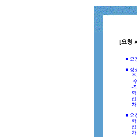
[요청 
■ 
■ 
주
-수
-
학
접
차
■ 요
학번
접속
차단