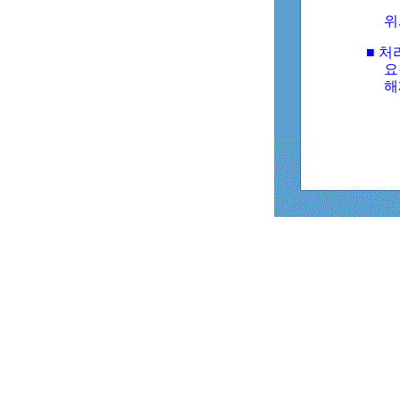
위
■ 처
요
해