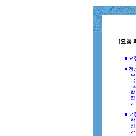
[요청 
■ 
■ 
주
-수
-
학
접
차
■ 요
학번
접속
차단