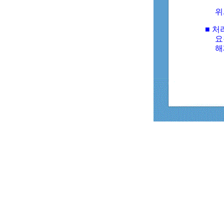
위
■ 처
요
해