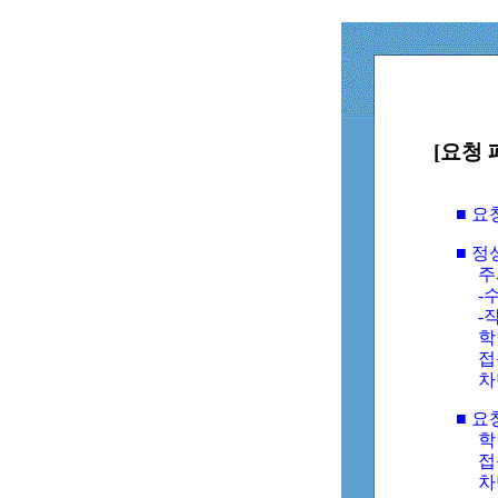
[요청 
■ 
■ 
주
-수
-
학
접
차
■ 요
학번
접속
차단