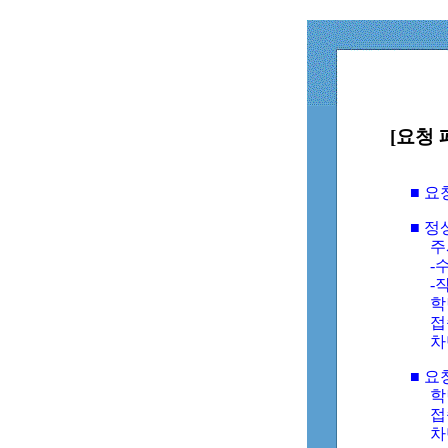
[요청 
■ 
■ 
주
-수
-
학
접
차
■ 요
학번
접속
차단