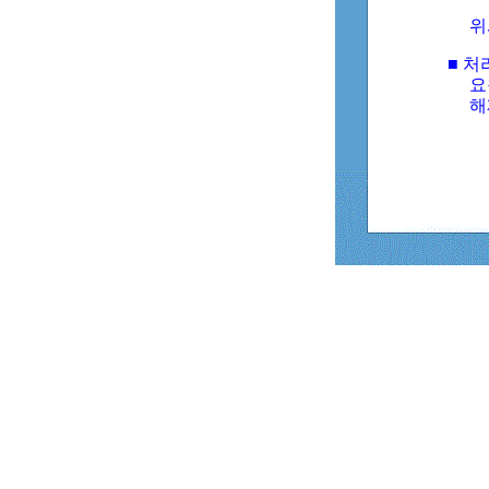
위
■ 처
요
해