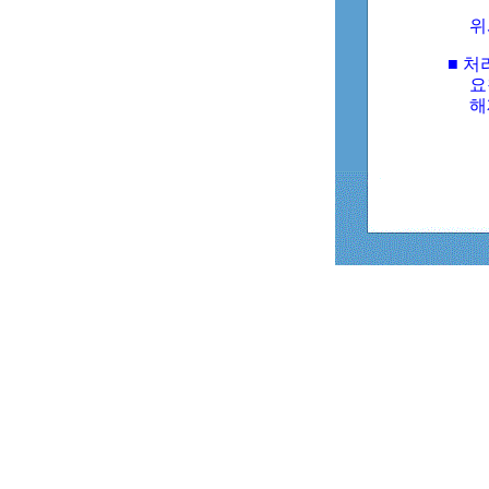
위
■ 처
요
해