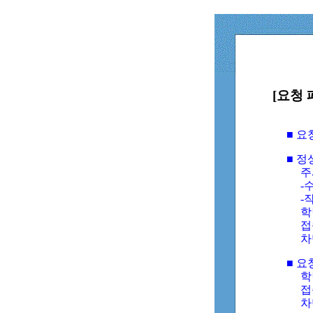
[요청 
■ 
■ 
주
-수
-
학
접
차
■ 요
학번
접속
차단