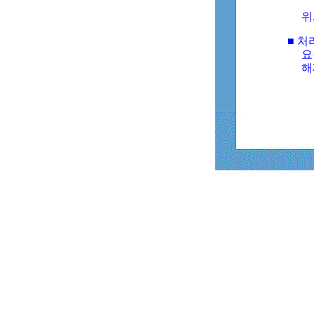
위
■ 처
요
해