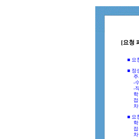
[요청 
■ 
■ 
주
-수
-
학
접
차
■ 요
학번
접속
차단