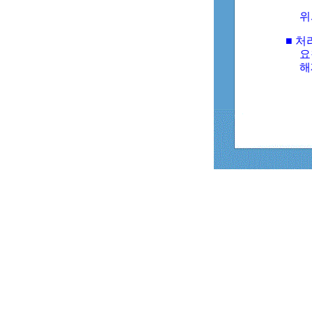
위
■ 처
요
해