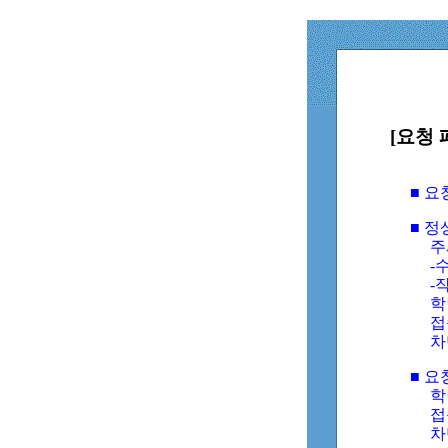
[요청 
■ 
■ 
주
-수
-
학
접
차
■ 요
학번
접속
차단