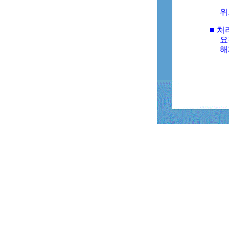
위
■ 처
요
해