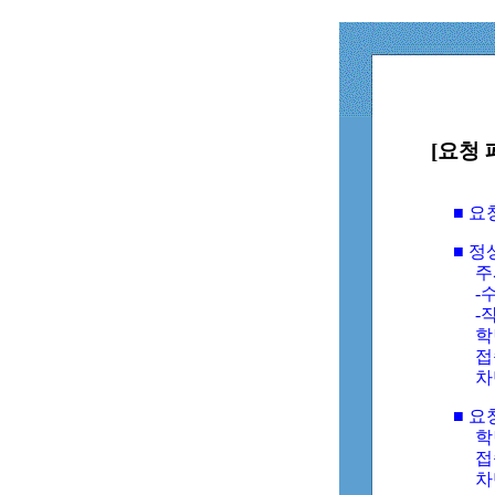
[요청 
■ 
■ 
주
-수
-
학
접
차
■ 요
학번
접속
차단