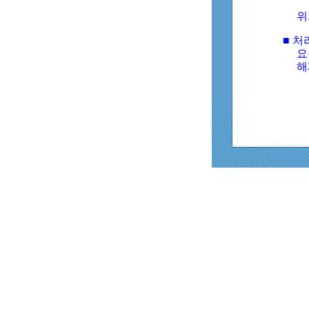
위
■ 처
요
해