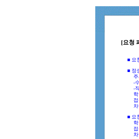
[요청 
■ 
■ 
주
-수
-
학
접
차
■ 요
학번
접속
차단