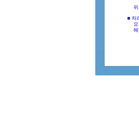
위
■ 처
요
해