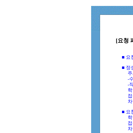
[요청 
■ 
■ 
주
-수
-
학
접
차
■ 요
학번
접속
차단