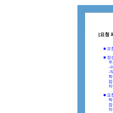
[요청 
■ 
■ 
주
-수
-
학
접
차
■ 요
학번
접속
차단