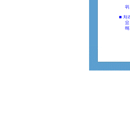
위
■ 처
요
해