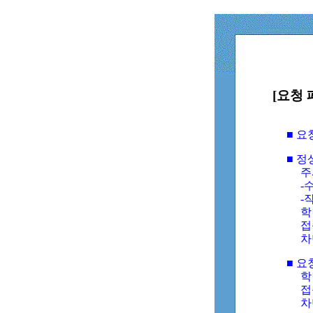
[요청 
■ 
■ 
주
-수
-
학
접
차
■ 요
학번
접속
차단