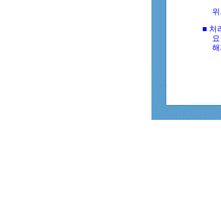
위
■ 처
요
해