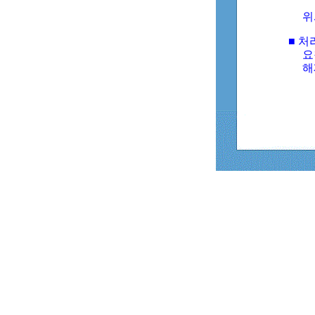
위
■ 처
요
해