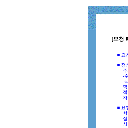
[요청 
■ 
■ 
주
-수
-
학
접
차
■ 요
학번
접속
차단