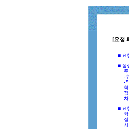
[요청 
■ 
■ 
주
-수
-
학
접
차
■ 요
학번
접속
차단