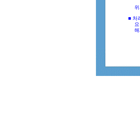
위
■ 처
요
해