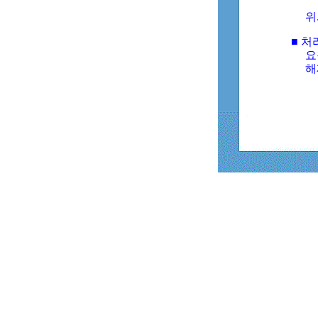
위
■ 처
요
해