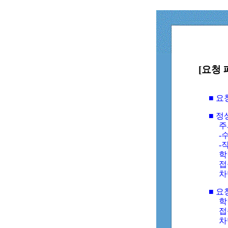
[요청 
■ 
■ 
주
-수
-
학
접
차
■ 요
학번
접속
차단