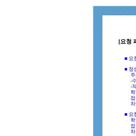
[요청 
■ 
■ 
주
-수
-
학
접
차
■ 요
학번
접속
차단