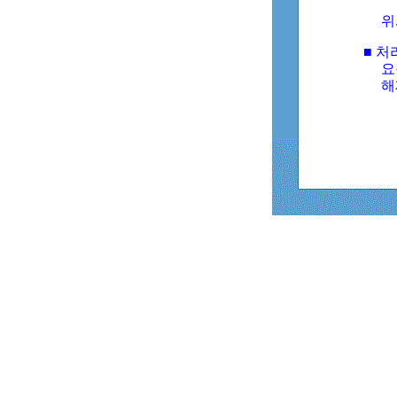
위
■ 처
요
해