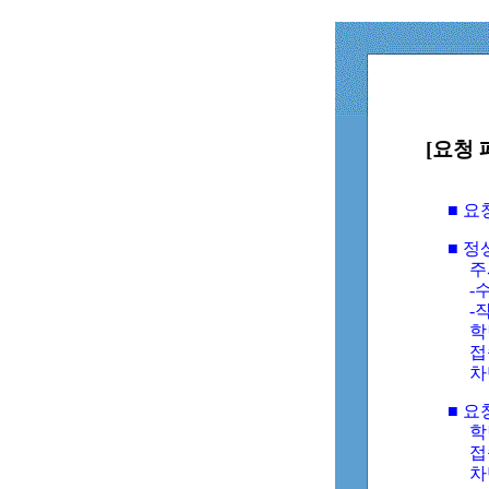
[요청 
■ 
■ 
주
-수
-
학
접
차
■ 요
학번
접속
차단