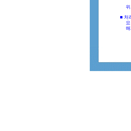
위
■ 처
요
해