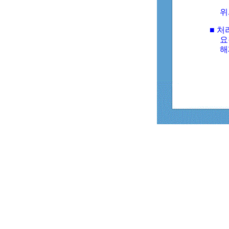
위
■ 처
요
해