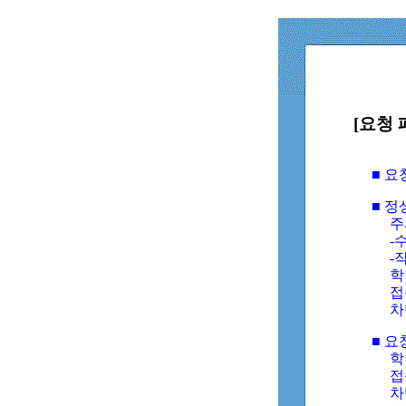
[요청 
■ 
■ 
주
-수
-
학
접
차
■ 요
학번
접속
차단