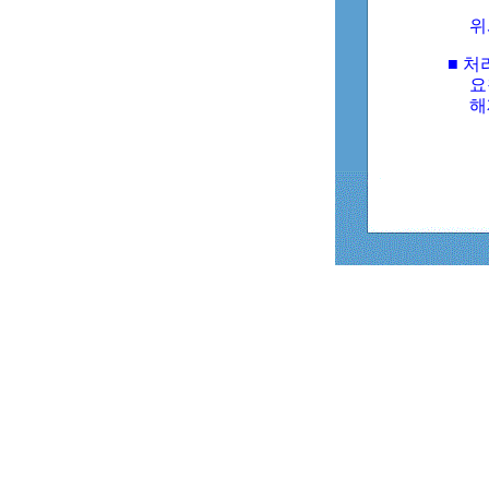
위
■ 처
요
해